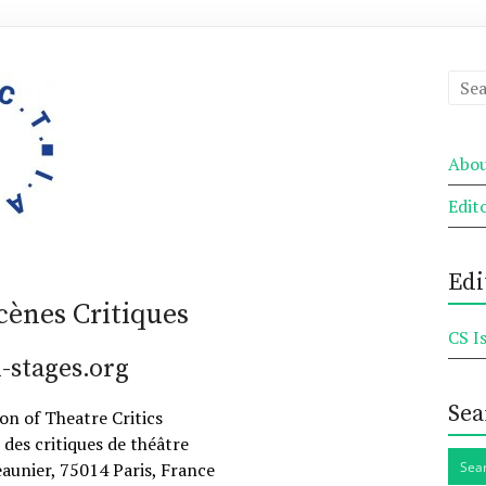
Abou
Edit
Edi
Scènes Critiques
CS I
-stages.org
Sea
on of Theatre Critics
 des critiques de théâtre
eaunier, 75014 Paris, France