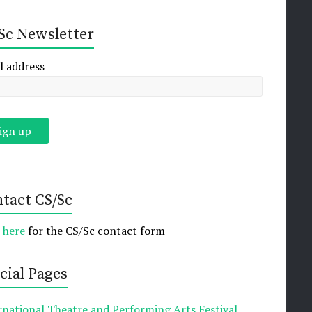
Sc Newsletter
l address
tact CS/Sc
k here
for the CS/Sc contact form
cial Pages
rnational Theatre and Performing Arts Festival