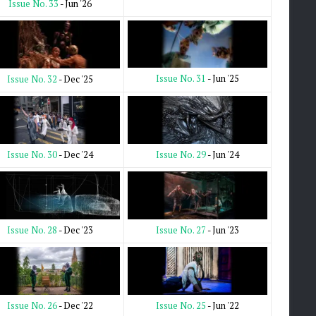
Issue No. 33
- Jun '26
Issue No. 31
- Jun '25
Issue No. 32
- Dec '25
Issue No. 29
- Jun '24
Issue No. 30
- Dec '24
Issue No. 27
- Jun '23
Issue No. 28
- Dec '23
Issue No. 25
- Jun '22
Issue No. 26
- Dec '22