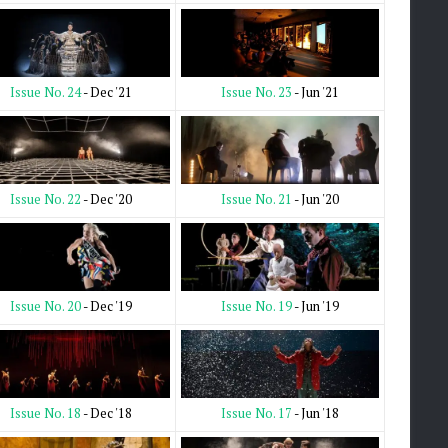
Issue No. 23
- Jun '21
Issue No. 24
- Dec '21
Issue No. 21
- Jun '20
Issue No. 22
- Dec '20
Issue No. 19
- Jun '19
Issue No. 20
- Dec '19
Issue No. 17
- Jun '18
Issue No. 18
- Dec '18