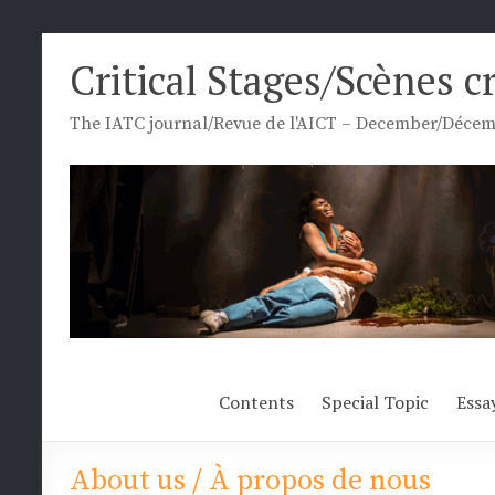
Skip
Critical Stages/Scènes c
to
content
The IATC journal/Revue de l'AICT – December/Décemb
Contents
Special Topic
Essa
About us / À propos de nous