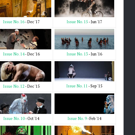
Issue No. 15
- Jun '17
Issue No. 16
- Dec '17
Issue No. 13
- Jun '16
Issue No. 14
- Dec '16
Issue No. 11
- Sep '15
Issue No. 12
- Dec '15
Issue No. 9
- Feb '14
Issue No. 10
- Oct '14