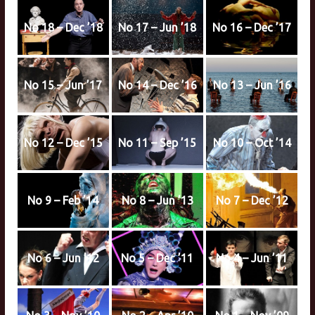
No 18 – Dec ’18
No 17 – Jun ’18
No 16 – Dec ’17
No 15 – Jun ’17
No 14 – Dec ’16
No 13 – Jun ’16
No 12 – Dec ’15
No 11 – Sep ’15
No 10 – Oct ’14
No 9 – Feb ’14
No 8 – Jun ’13
No 7 – Dec ’12
No 6 – Jun ’12
No 5 – Dec ’11
No 4 – Jun ’11