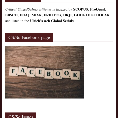
SCOPUS
ProQuest
Critical Stages
/
Scènes critiques
is indexed by
,
,
EBSCO
DOAJ
MIAR, ERIH Plus
DRJI
GOOGLE SCHOLAR
,
,
,
,
Ulrich’s web Global Serials
and listed in the
CS/Sc Facebook page
CS/Sc Issues