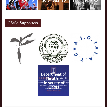
No 3 – Nov ’10
No 2 – Apr ’10
No 1 – Nov ’09
CS/Sc Supporters
Aristotle
JIN XING Dance
University of
IATC/AICT
Theatre
Thessaloniki
Department of
Theatre -
University of
Illinois