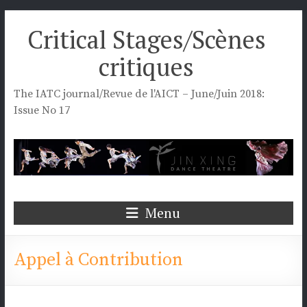
Skip
Critical Stages/Scènes
to
content
critiques
The IATC journal/Revue de l'AICT – June/Juin 2018:
Issue No 17
Menu
Appel à Contribution