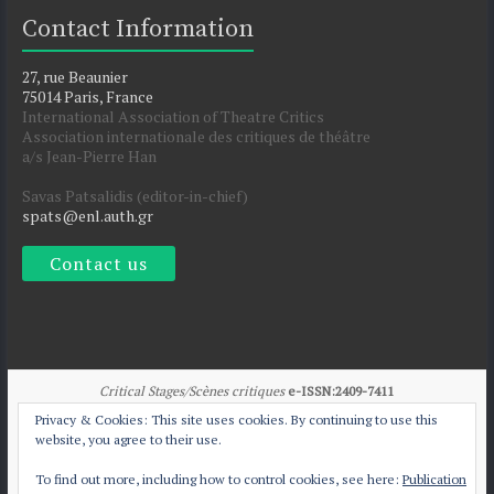
Contact Information
27, rue Beaunier
75014 Paris, France
International Association of Theatre Critics
Association internationale des critiques de théâtre
a/s Jean-Pierre Han
Savas Patsalidis (editor-in-chief)
spats@enl.auth.gr
Contact us
Critical Stages/Scènes critiques
e-ISSN:2409-7411
Privacy & Cookies: This site uses cookies. By continuing to use this
website, you agree to their use.
To find out more, including how to control cookies, see here:
Publication
All articles published by
CS/Sc
are licensed under