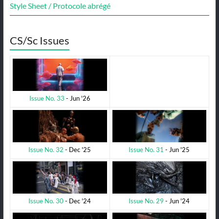
Style Sheet / Protocole abrégé
CS/Sc Issues
Issue No. 33
- Jun '26
Issue No. 31
- Jun '25
Issue No. 32
- Dec '25
Issue No. 29
- Jun '24
Issue No. 30
- Dec '24