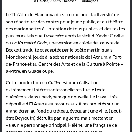
d’Hélène, 2009 © Théâtre du Flamboyant
Le Théâtre du Flamboyant est connu pour la diversité de
son répertoire : des contes pour jeune public, et du théâtre
des marionnettes à l’intention de tous publics, et des textes
plus murs tels que
Traversée
d’après le récit d’ Xavier Orville
ou
La Ka espéré Godo
, une version en créole de l’œuvre de
Beckett traduite et adaptée par le poète martiniquais
Monchoachi, jouée à la scène nationale de l’Atrium, à Fort-
de-France et au Centre des Arts et de la Culture à Pointe –
à-Pitre, en Guadeloupe.
Cette production du
Collier
est une réalisation
extrêmement intéressante car elle resitue le texte
québécois, dans une dynamique nouvelle. Le travail très
dépouillé d’El Azan a eu recours aux films projetés sur un
grand écran au fond du tréteau, évoquant une ville, ( peut-
être Beyrouth) détruite par la guerre, mais mettant en
valeur le personnage principal, Hélène, une française de
passage dans le pays pour assister a un colloque