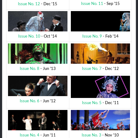
Issue No. 11
- Sep '15
Issue No. 12
- Dec '15
Issue No. 9
- Feb '14
Issue No. 10
- Oct '14
Issue No. 7
- Dec '12
Issue No. 8
- Jun '13
Issue No. 6
- Jun '12
Issue No. 5
- Dec '11
Issue No. 3
- Nov '10
Issue No. 4
- Jun '11